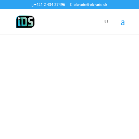
+421 2 434 27496
oltrade@oltrade.sk
IDS
podlahy
Oficiálny distribútor IDS