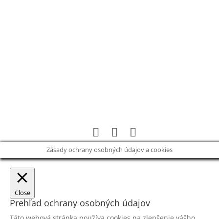
Správa
13 + 3
=
ODOSLAŤ SPRÁVU
Zásady ochrany osobných údajov a cookies
Close
Prehľad ochrany osobných údajov
Táto webová stránka používa cookies na zlepšenie vášho