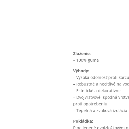
Zloženie:
– 100% guma
Výhody:
– Vysoká odolnosť proti korč
– Robustné a necitlivé na vo
– Estetické a dekoratívne
– Dvojvrstvové: spodná vrstv
proti opotrebeniu
– Tepelná a zvuková izolácia
Pokládka:
Plne lepené dvojzložkovým 