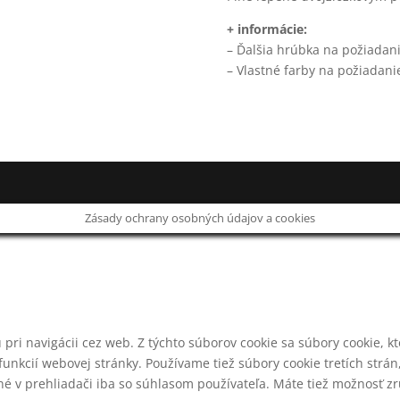
+ informácie:
– Ďalšia hrúbka na požiadan
– Vlastné farby na požiadani
Zásady ochrany osobných údajov a cookies
pri navigácii cez web. Z týchto súborov cookie sa súbory cookie, k
unkcií webovej stránky. Používame tiež súbory cookie tretích str
 v prehliadači iba so súhlasom používateľa. Máte tiež možnosť zruš