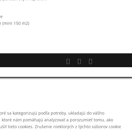
ie
e (mini 150 m2)
toré sa kategorizujú podľa potreby, ukladajú do vášho
án, ktoré nám pomáhajú analyzovať a porozumieť tomu, ako
iť tieto cookies. Zrušenie niektorých z týchto súborov cookie