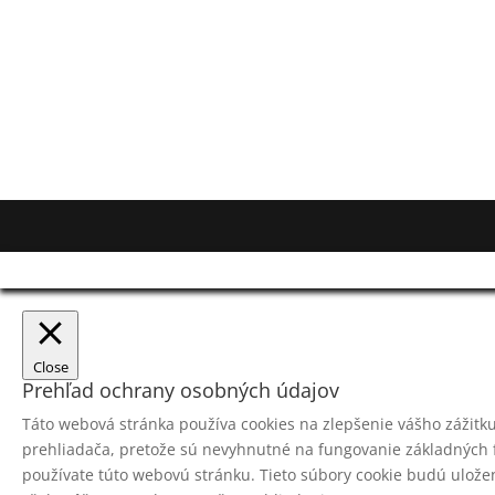
Close
Prehľad ochrany osobných údajov
Táto webová stránka používa cookies na zlepšenie vášho zážitku 
prehliadača, pretože sú nevyhnutné na fungovanie základných f
používate túto webovú stránku. Tieto súbory cookie budú uložené