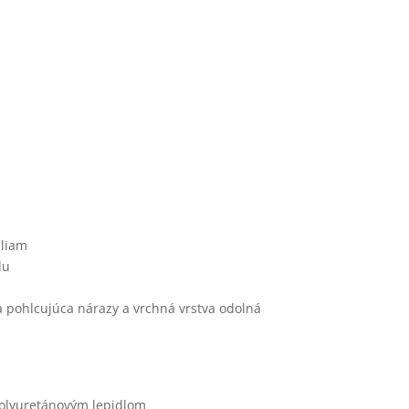
uliam
du
a pohlcujúca nárazy a vrchná vrstva odolná
polyuretánovým lepidlom