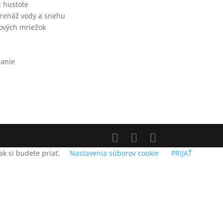
j hustote
drenáž vody a snehu
vových mriežok
danie
k si budete priať.
Nastavenia súborov cookie
PRIJAŤ