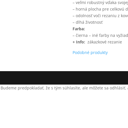
– veľmi robustný vďaka svoje
– horná plocha pre celkovú 
– odolnosť voči rezaniu z ko
– dlhá životnosť
Farba:
– čierna – iné farby na vyžia
+ Info:
zákazkové rezanie
Podobné produkty
 Budeme predpokladať, že s tým súhlasíte, ale môžete sa odhlásiť, a