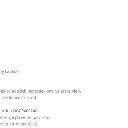
OŽE M26
ný kaučuk
ká ovladacích jednotiek pre lyžiarske vleky
tické kancelárie atď.
ndardu LOGC940024A
é okraje po celom povrchu
ie prístupu (M2606)