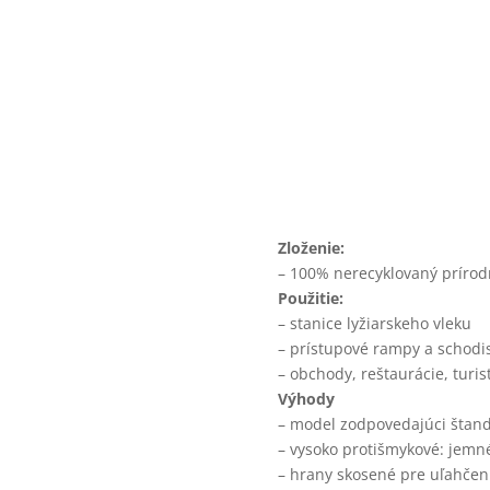
GUMOVÉ ROH
Zloženie:
– 100% nerecyklovaný prírod
Použitie:
– stanice lyžiarskeho vleku
– prístupové rampy a schodis
– obchody, reštaurácie, turis
Výhody
– model zodpovedajúci šta
– vysoko protišmykové: jemn
– hrany skosené pre uľahčen