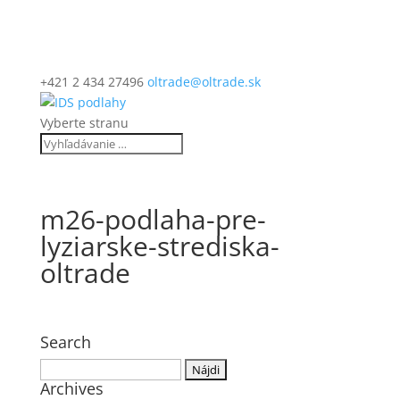
+421 2 434 27496
oltrade@oltrade.sk
Vyberte stranu
m26-podlaha-pre-
lyziarske-strediska-
oltrade
Search
Hľadať:
Archives