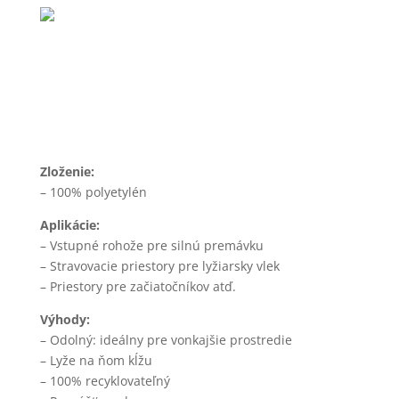
LYŽIARSKY KOBEREC
ASTROSKI
Umelý lyžiarsky povrch
Zloženie:
– 100% polyetylén
Aplikácie:
– Vstupné rohože pre silnú premávku
– Stravovacie priestory pre lyžiarsky vlek
– Priestory pre začiatočníkov atď.
Výhody:
– Odolný: ideálny pre vonkajšie prostredie
– Lyže na ňom kĺžu
– 100% recyklovateľný