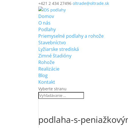
+421 2 434 27496
oltrade@oltrade.sk
Domov
O nás
Podlahy
Priemyselné podlahy a rohože
Stavebníctvo
Lyžiarske strediská
Zimné štadióny
Rohože
Realizácie
Blog
Kontakt
Vyberte stranu
podlaha-s-peniažkový