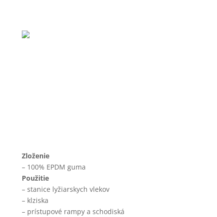
DALLE NEIGE
Zamková podlaha
Zloženie
– 100% EPDM guma
Použitie
– stanice lyžiarskych vlekov
– klziska
– prístupové rampy a schodiská