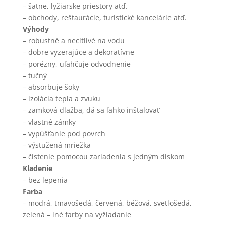
– šatne, lyžiarske priestory atď.
– obchody, reštaurácie, turistické kancelárie atď.
Výhody
– robustné a necitlivé na vodu
– dobre vyzerajúce a dekoratívne
– porézny, uľahčuje odvodnenie
– tučný
– absorbuje šoky
– izolácia tepla a zvuku
– zamková dlažba, dá sa ľahko inštalovať
– vlastné zámky
– vypúšťanie pod povrch
– výstužená mriežka
– čistenie pomocou zariadenia s jedným diskom
Kladenie
– bez lepenia
Farba
– modrá, tmavošedá, červená, béžová, svetlošedá,
zelená – iné farby na vyžiadanie