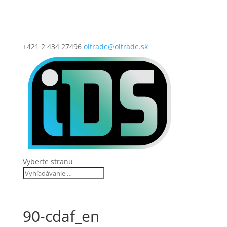
+421 2 434 27496
oltrade@oltrade.sk
Vyberte stranu
90-cdaf_en