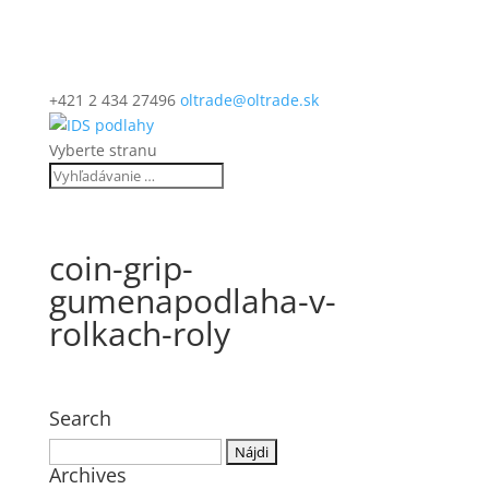
+421 2 434 27496
oltrade@oltrade.sk
Vyberte stranu
coin-grip-
gumenapodlaha-v-
rolkach-roly
Search
Hľadať:
Archives