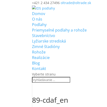
+421 2 434 27496
oltrade@oltrade.sk
Domov
O nás
Podlahy
Priemyselné podlahy a rohože
Stavebníctvo
Lyžiarske strediská
Zimné štadióny
Rohože
Realizácie
Blog
Kontakt
Vyberte stranu
89-cdaf_en