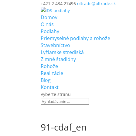
+421 2 434 27496
oltrade@oltrade.sk
Domov
O nás
Podlahy
Priemyselné podlahy a rohože
Stavebníctvo
Lyžiarske strediská
Zimné štadióny
Rohože
Realizácie
Blog
Kontakt
Vyberte stranu
91-cdaf_en