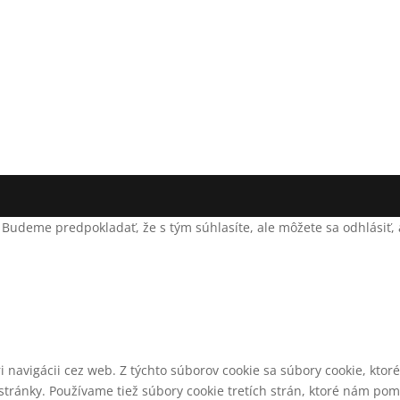
 Budeme predpokladať, že s tým súhlasíte, ale môžete sa odhlásiť, a
 navigácii cez web. Z týchto súborov cookie sa súbory cookie, ktor
tránky. Používame tiež súbory cookie tretích strán, ktoré nám po