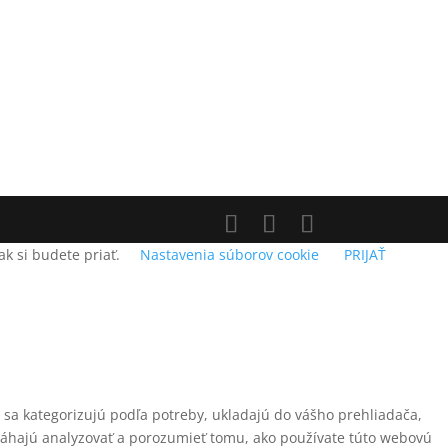
k si budete priať.
Nastavenia súborov cookie
PRIJAŤ
é sa kategorizujú podľa potreby, ukladajú do vášho prehliadača,
máhajú analyzovať a porozumieť tomu, ako používate túto webovú