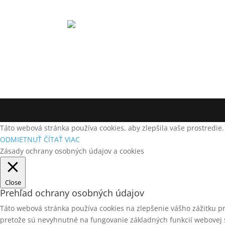
Táto webová stránka používa cookies, aby zlepšila vaše prostredie.
ODMIETNUŤ
ČÍTAŤ VIAC
Zásady ochrany osobných údajov a cookies
Close
Prehľad ochrany osobných údajov
Táto webová stránka používa cookies na zlepšenie vášho zážitku pri
pretože sú nevyhnutné na fungovanie základných funkcií webovej s