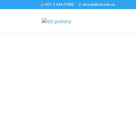
+421 2 434 27496
oltrade@oltrade.sk