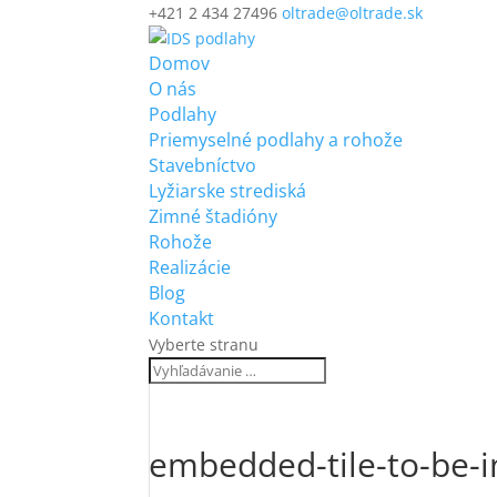
+421 2 434 27496
oltrade@oltrade.sk
Domov
O nás
Podlahy
Priemyselné podlahy a rohože
Stavebníctvo
Lyžiarske strediská
Zimné štadióny
Rohože
Realizácie
Blog
Kontakt
Vyberte stranu
embedded-tile-to-be-i