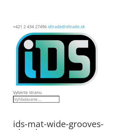
+421 2 434 27496
oltrade@oltrade.sk
Vyberte stranu
ids-mat-wide-grooves-