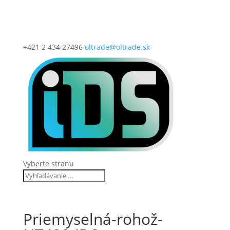
+421 2 434 27496
oltrade@oltrade.sk
Vyberte stranu
Priemyselná-rohož-