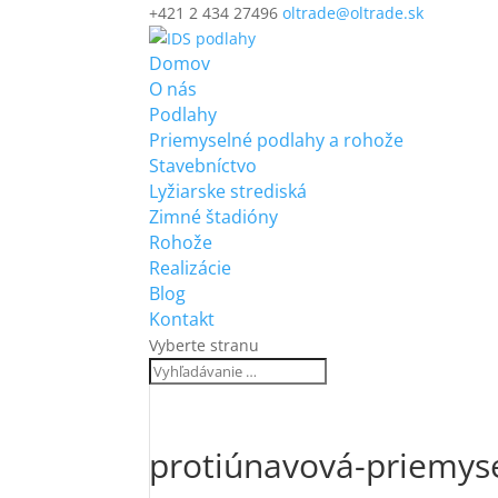
+421 2 434 27496
oltrade@oltrade.sk
Domov
O nás
Podlahy
Priemyselné podlahy a rohože
Stavebníctvo
Lyžiarske strediská
Zimné štadióny
Rohože
Realizácie
Blog
Kontakt
Vyberte stranu
protiúnavová-priemys