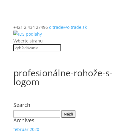
+421 2 434 27496
oltrade@oltrade.sk
Vyberte stranu
profesionálne-rohože-s-
logom
Search
Hľadať:
Archives
február 2020