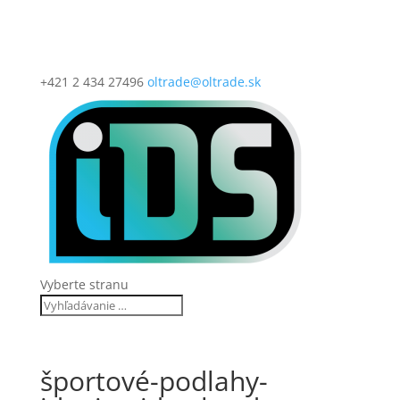
+421 2 434 27496
oltrade@oltrade.sk
Vyberte stranu
športové-podlahy-