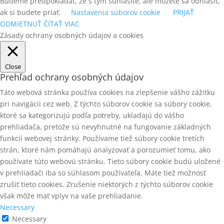
Budeme predpokladať, že s tým súhlasíte, ale môžete sa odhlásiť,
ak si budete priať.
Nastavenia súborov cookie
PRIJAŤ
ODMIETNUŤ
ČÍTAŤ VIAC
Zásady ochrany osobných údajov a cookies
Close
Prehľad ochrany osobných údajov
Táto webová stránka používa cookies na zlepšenie vášho zážitku
pri navigácii cez web. Z týchto súborov cookie sa súbory cookie,
ktoré sa kategorizujú podľa potreby, ukladajú do vášho
prehliadača, pretože sú nevyhnutné na fungovanie základných
funkcií webovej stránky. Používame tiež súbory cookie tretích
strán, ktoré nám pomáhajú analyzovať a porozumieť tomu, ako
používate túto webovú stránku. Tieto súbory cookie budú uložené
v prehliadači iba so súhlasom používateľa. Máte tiež možnosť
zrušiť tieto cookies. Zrušenie niektorých z týchto súborov cookie
však môže mať vplyv na vaše prehliadanie.
Necessary
Necessary