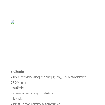
ŠPORTOVÉ PODLAHY
SPORTNEIGE
Športové podlahové krytiny
Zloženie
– 85% recyklovanej čiernej gumy, 15% farebných
EPDM zŕn
Použitie
– stanice lyžiarskych vlekov
– klzisko
– prístupové rampy a schodiská