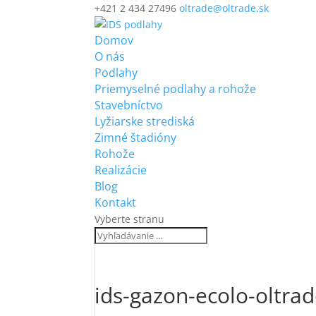
+421 2 434 27496
oltrade@oltrade.sk
Domov
O nás
Podlahy
Priemyselné podlahy a rohože
Stavebníctvo
Lyžiarske strediská
Zimné štadióny
Rohože
Realizácie
Blog
Kontakt
Vyberte stranu
ids-gazon-ecolo-oltra