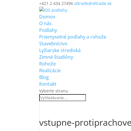
+421 2 434 27496
oltrade@oltrade.sk
Domov
O nás
Podlahy
Priemyselné podlahy a rohože
Stavebníctvo
Lyžiarske strediská
Zimné štadióny
Rohože
Realizácie
Blog
Kontakt
Vyberte stranu
vstupne-protiprachove