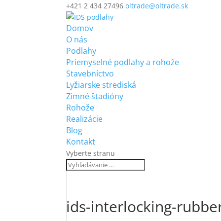
+421 2 434 27496
oltrade@oltrade.sk
Domov
O nás
Podlahy
Priemyselné podlahy a rohože
Stavebníctvo
Lyžiarske strediská
Zimné štadióny
Rohože
Realizácie
Blog
Kontakt
Vyberte stranu
ids-interlocking-rubb